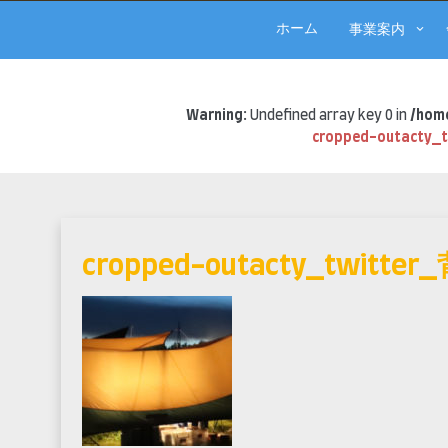
ホーム
事業案内
Warning
: Undefined array key 0 in
/home
cropped-outacty_
Skip
to
content
cropped-outacty_twitter