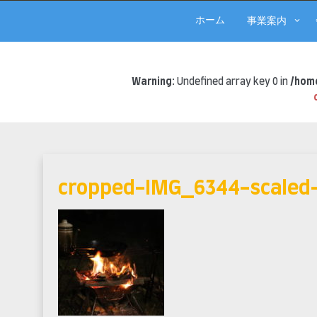
ホーム
事業案内
Warning
: Undefined array key 0 in
/home
Skip
to
content
cropped-IMG_6344-scaled-