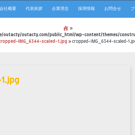
会社概要
代表挨拶
企業理念
採用情報
お問合せ
プ
»
/outacty/outacty.com/public_html/wp-content/themes/constru
cropped-IMG_6344-scaled-1.jpg
»
cropped-IMG_6344-scaled-1.jp
1.jpg