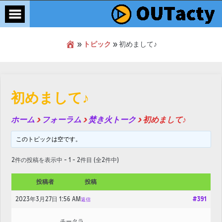
»
トピック
»
初めまして♪
Skip
to
content
初めまして♪
ホーム
›
フォーラム
›
焚き火トーク
›
初めまして♪
このトピックは空です。
2件の投稿を表示中 - 1 - 2件目 (全2件中)
投稿者
投稿
2023年3月27日 1:56 AM
#391
返信
チータラ