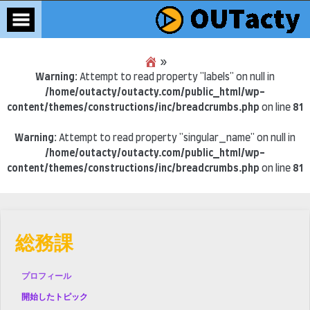
»
Warning
: Attempt to read property "labels" on null in
/home/outacty/outacty.com/public_html/wp-
content/themes/constructions/inc/breadcrumbs.php
on line
81
Warning
: Attempt to read property "singular_name" on null in
/home/outacty/outacty.com/public_html/wp-
content/themes/constructions/inc/breadcrumbs.php
on line
81
Skip
to
content
総務課
プロフィール
開始したトピック