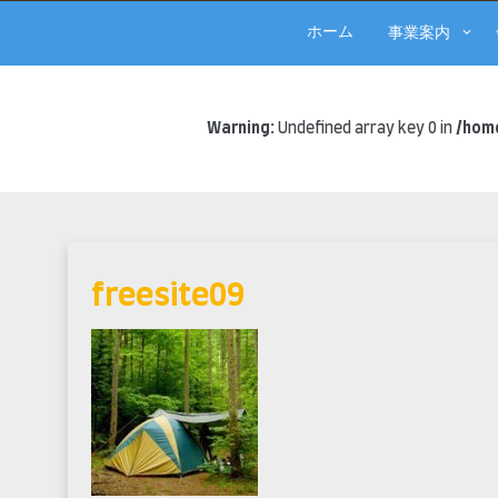
ホーム
事業案内
Warning
: Undefined array key 0 in
/home
Skip
to
content
freesite09