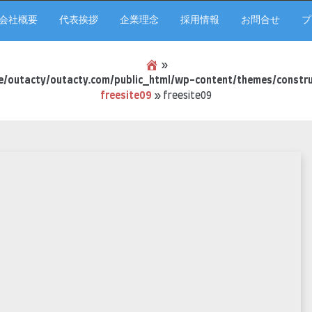
会社概要
代表挨拶
企業理念
採用情報
お問合せ
プ
»
/outacty/outacty.com/public_html/wp-content/themes/constru
freesite09
»
freesite09