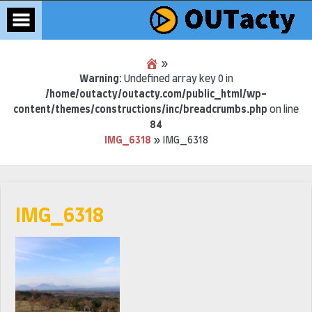
»
Warning
: Undefined array key 0 in
/home/outacty/outacty.com/public_html/wp-
content/themes/constructions/inc/breadcrumbs.php
on line
84
IMG_6318
»
IMG_6318
Skip
to
content
IMG_6318